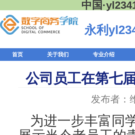
中国·yl2
永利yl23
首页
关于我们
专业介绍
公司员工在第七
发布者：
为进一步丰富同