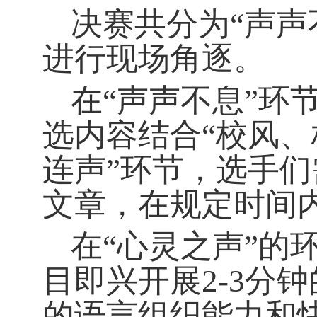
决赛共分为
“
声声
进行现场角逐。
在
“
声声不息
”
环
选内容结合
“
校风、
连声
”
环节，选手们
文章，在规定时间
在
“
心灵之声
”
的
目即兴开展
2-3
分钟
的语言组织能力和