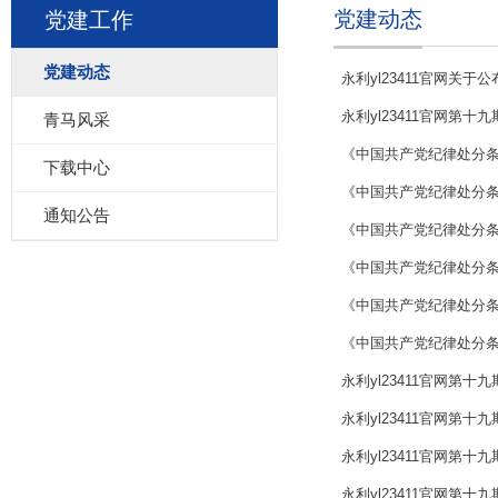
党建动态
党建工作
党建动态
永利yl23411官网关
永利yl23411官网第
青马风采
《中国共产党纪律处分条
下载中心
《中国共产党纪律处分条
通知公告
《中国共产党纪律处分条
《中国共产党纪律处分条
《中国共产党纪律处分条
《中国共产党纪律处分条
永利yl23411官网第
永利yl23411官网第
永利yl23411官网第
永利yl23411官网第