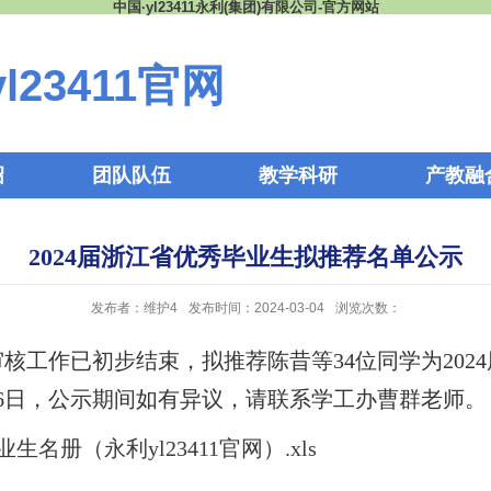
中国·yl23411永利(集团)有限公司-官方网站
l23411官网
绍
团队队伍
教学科研
产教融
2024届浙江省优秀毕业生拟推荐名单公示
发布者：维护4
发布时间：2024-03-04
浏览次数：
审核工作已初步结束，拟推荐陈昔等
34
位同学为
2024
6
日，公示期间如有异议，请联系学工办曹群老师。
册（永利yl23411官网）.xls