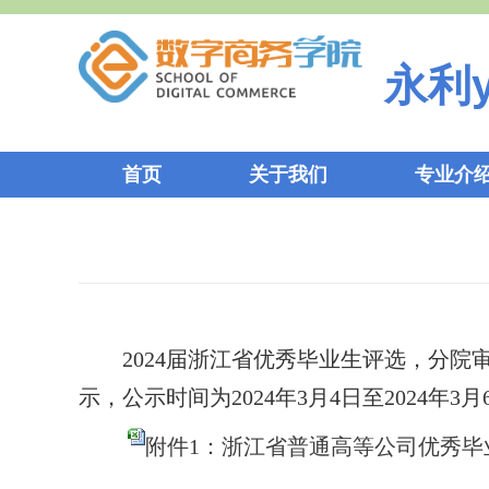
永利y
首页
关于我们
专业介
2024
届浙江省优秀毕业生评选，分院
示，公示时间为
2024
年
3
月
4
日至
2024
年
3
月
附件1：浙江省普通高等公司优秀毕业生名