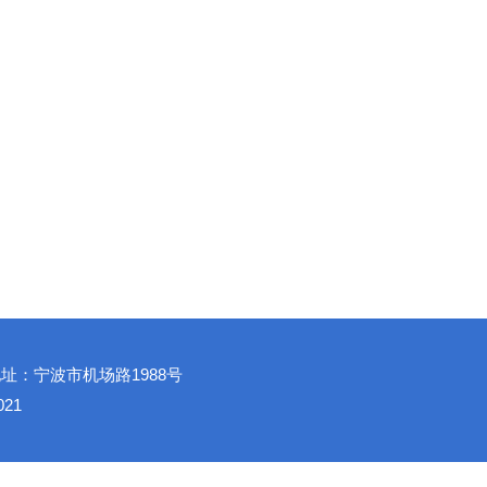
地址：宁波市机场路1988号
021