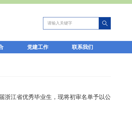
合
党建工作
联系我们
届浙江省优秀毕业生，现将初审名单予以公