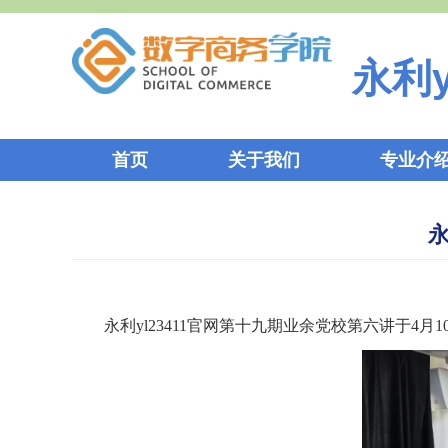
永利y
首页
关于我们
专业介
永
永利yl23411官网第十九期业余党校第六讲于
4
月
1