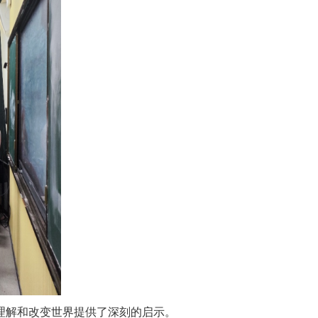
理解和改变世界提供了深刻的启示。