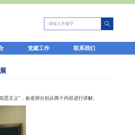
合
党建工作
联系我们
开展
马克思主义”，俞老师分别从两个内容进行讲解
。