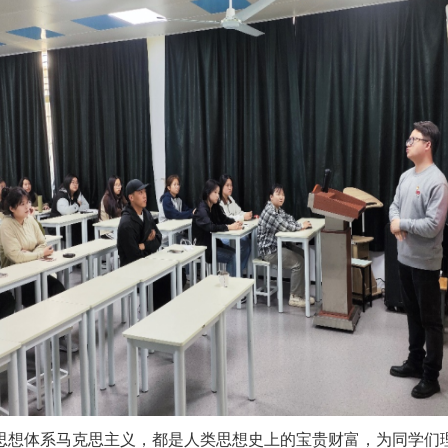
思想体系马克思主义，都是人类思想史上的宝贵财富，为
同学们