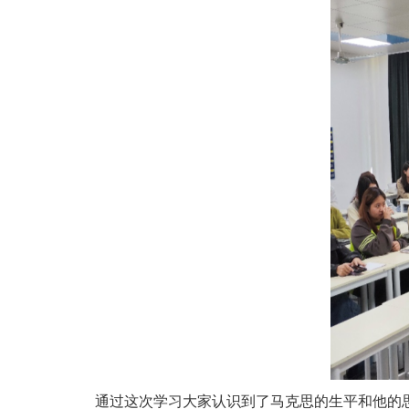
通过这次学习大家认识到了马克思的生平和他的