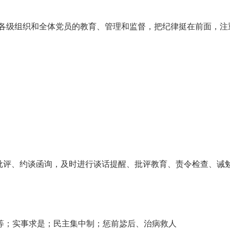
各级组织和全体党员的教育、管理和监督，把纪律挺在前面，注
批评、约谈函询
，及时进行谈话提醒、批评教育、责令检查、诫
等；实事求是；民主集中制；惩前毖后、治病救人