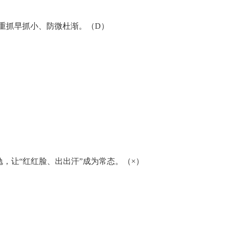
重抓早抓小、防微杜渐。（
D
）
勉，让
“红红脸、出出汗”成为常态。（×）