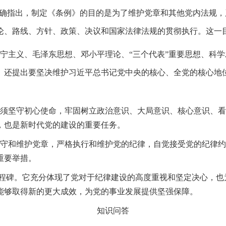
明确指出，制定《条例》的目的是为了维护党章和其他党内法规
论、路线、方针、政策、决议和国家法律法规的贯彻执行。这一
宁主义、毛泽东思想、邓小平理论、
“三个代表”重要思想、科
》还提出要坚决维护习近平总书记党中央的核心、全党的核心地
须坚守初心使命，牢固树立政治意识、大局意识、核心意识、看
，也是新时代党的建设的重要任务。
守和维护党章，严格执行和维护党的纪律，自觉接受党的纪律约
重要举措。
程碑。它充分体现了党对于纪律建设的高度重视和坚定决心，也
能够取得新的更大成效，为党的事业发展提供坚强保障。
知识问答