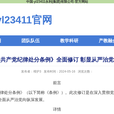
中国·yl23411永利(集团)有限公司-官方网站
l23411官网
绍
团队队伍
教学科研
产教融
共产党纪律处分条例》全面修订 彰显从严治
发布者：维护3
发布时间：2024-05-16
浏览次数：
前言
律处分条例》（以下简称《条例》）。此次修订是在深入贯彻党
全面从严治党向纵深发展。
详情