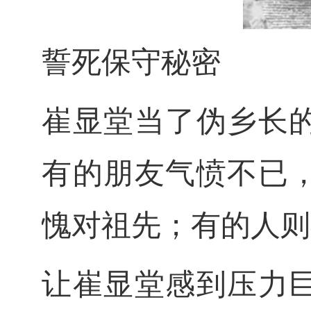
誓死保守秘密
崔显堂当了伪乡长
有的朋友气愤不已
愧对祖先；有的人则
让崔显堂感到压力