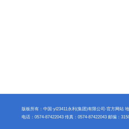
版板所有：中国·yl23411永利(集团)有限公司-官方网站 
电话：0574-87422043 传真：0574-87422043 邮编：315