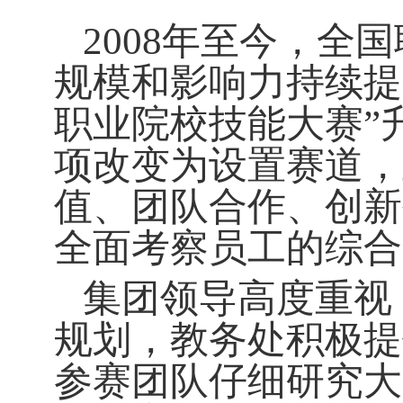
2008
年至今，全国
规模和影响力持续提
职业院校技能大赛”
项改变为设置赛道，
值、团队合作、创新
全面考察员工的综合
集团领导高度重视
规划，教务处积极提
参赛团队仔细研究大赛