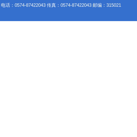
电话：0574-87422043 传真：0574-87422043 邮编：315021