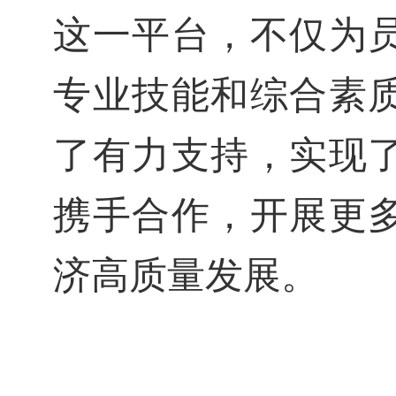
这一平台，不仅为
专业技能和综合素
了有力支持，实现
携手合作，开展更
济高质量发展。