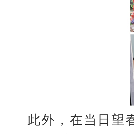
此外，在当日望