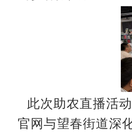
此次助农直播活动和
官网与望春街道深化