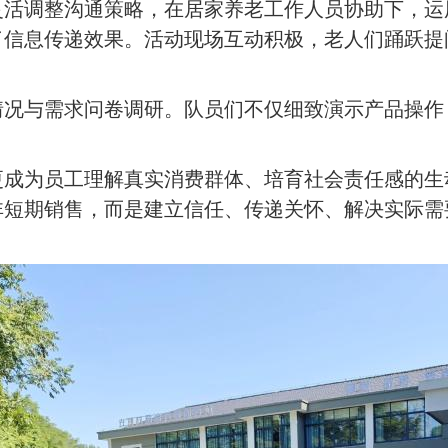
灵活调整沟通策略，在居家养老工作人员协助下，运
了信息传递效果。活动现场互动积极，老人们踊跃提
情况与需求问卷调研。队员们不仅细致演示产品操作
更成为员工理解真实消费群体、培育社会责任感的生
非短期销售，而是建立信任、传递关怀、解决实际需