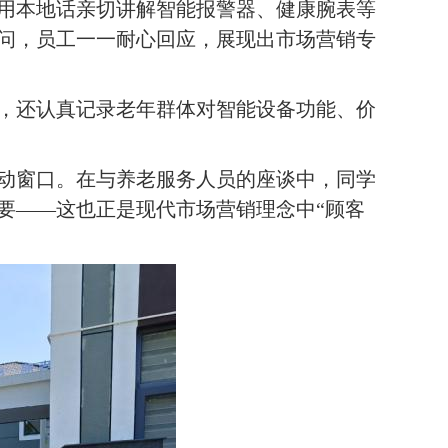
用本地话亲切讲解智能报警器、健康腕表等
问，员工一一耐心回应，展现出市场营销专
，还认真记录老年群体对智能设备功能、价
动窗口。在与养老服务人员的座谈中，同学
要
——这也正是现代市场营销理念中“顾客