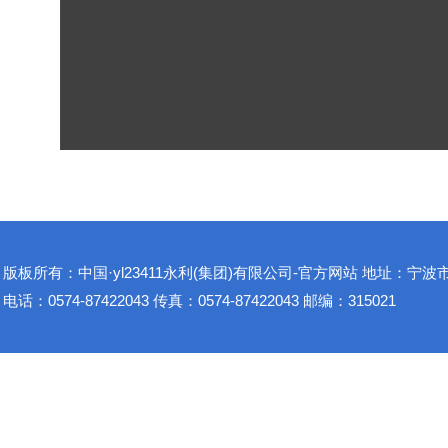
版板所有：中国·yl23411永利(集团)有限公司-官方网站 地址：宁波市
电话：0574-87422043 传真：0574-87422043 邮编：315021