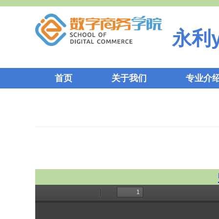
永利y
首页
关于我们
专业介