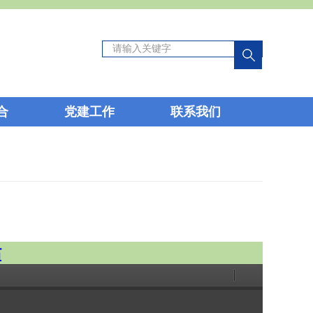
合
党建工作
联系我们